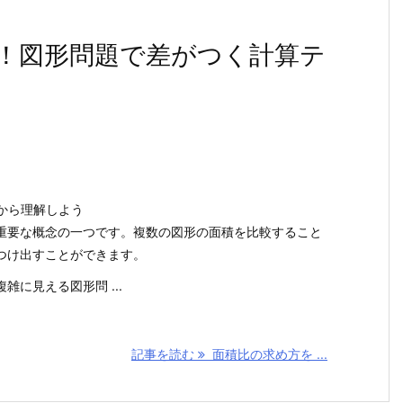
！図形問題で差がつく計算テ
念から理解しよう
重要な概念の一つです。複数の図形の面積を比較すること
つけ出すことができます。
に見える図形問 ...
記事を読む
面積比の求め方を ...