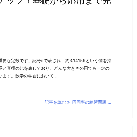
アップ！基礎から応用まで完
要な定数です。記号πで表され、約3.14159という値を持
長と直径の比を表しており、どんな大きさの円でも一定の
ます。数学の学習において ...
記事を読む
円周率の練習問題 ...