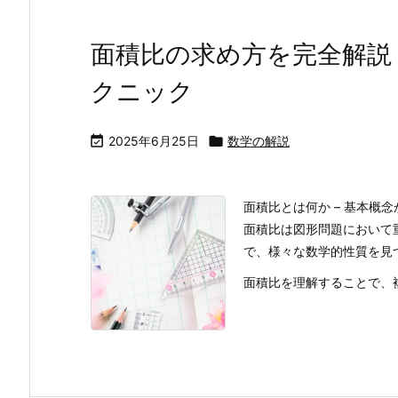
面積比の求め方を完全解説
クニック

2025年6月25日

数学の解説
面積比とは何か – 基本概
面積比は図形問題において
で、様々な数学的性質を見
面積比を理解することで、複雑