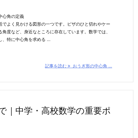
中心角の定義
活でよく見かける図形の一つです。ピザのひと切れやケー
る角度など、身近なところに存在しています。数学では、
、特に中心角を求める ...
記事を読む
おうぎ形の中心角 ...
で｜中学・高校数学の重要ポ