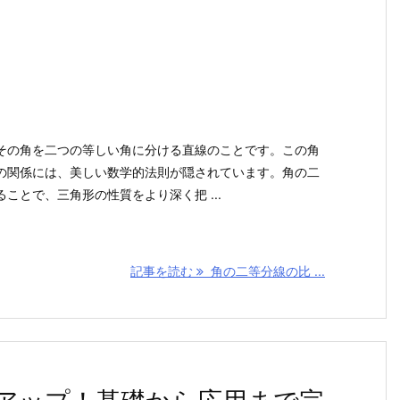
その角を二つの等しい角に分ける直線のことです。この角
の関係には、美しい数学的法則が隠されています。角の二
ことで、三角形の性質をより深く把 ...
記事を読む
角の二等分線の比 ...