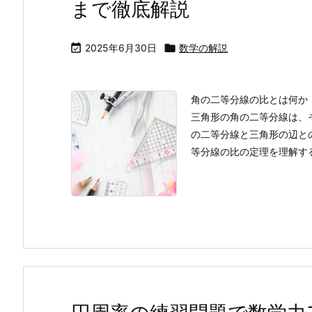
まで徹底解説

2025年6月30日

数学の解説
角の二等分線の比とは何か
三角形の角の二等分線は、
の二等分線と三角形の辺と
等分線の比の定理を理解する