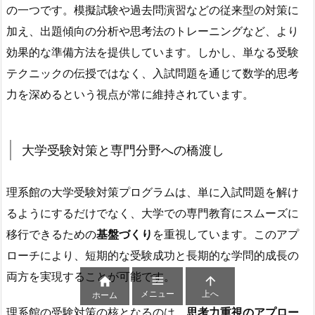
の一つです。模擬試験や過去問演習などの従来型の対策に
加え、出題傾向の分析や思考法のトレーニングなど、より
効果的な準備方法を提供しています。しかし、単なる受験
テクニックの伝授ではなく、入試問題を通じて数学的思考
力を深めるという視点が常に維持されています。
大学受験対策と専門分野への橋渡し
理系館の大学受験対策プログラムは、単に入試問題を解け
るようにするだけでなく、大学での専門教育にスムーズに
移行できるための
基盤づくり
を重視しています。このアプ
ローチにより、短期的な受験成功と長期的な学問的成長の
両方を実現することが可能です。



メニュー
上へ
ホーム
理系館の受験対策の核となるのは、
思考力重視のアプロー