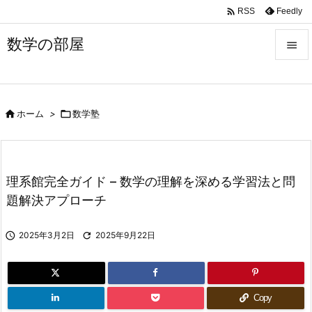

Feedly
RSS
数学の部屋


メニュ


ホーム
>

数学塾
サイド

前へ

理系館完全ガイド – 数学の理解を深める学習法と問
次へ
題解決アプローチ

検索

2025年3月2日

2025年9月22日
Copy