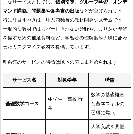
主なサービスとしては、
個別指導
、
グループ学習
、
オンデ
マンド講義
、
問題集や参考書の出版
などが挙げられます。
特に注目すべきは、理系館独自の教材開発システムです。
一般的な教材ではカバーしきれない分野や、より深い理解
を促すための補足資料など、学習者の理解度や興味に合わ
せたカスタマイズ教材を提供しています。
理系館のサービスの特徴は以下の表にまとめられます：
サービス名
対象学年
特徴
数学の基礎概念
中学生・高校1年
基礎数学コース
と基本スキルの
生
習得に焦点
大学入試を見据