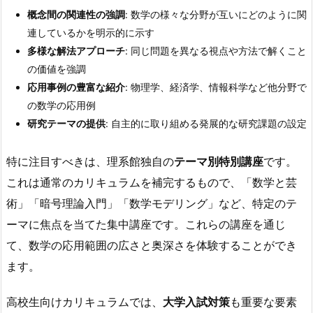
概念間の関連性の強調
: 数学の様々な分野が互いにどのように関
連しているかを明示的に示す
多様な解法アプローチ
: 同じ問題を異なる視点や方法で解くこと
の価値を強調
応用事例の豊富な紹介
: 物理学、経済学、情報科学など他分野で
の数学の応用例
研究テーマの提供
: 自主的に取り組める発展的な研究課題の設定
特に注目すべきは、理系館独自の
テーマ別特別講座
です。
これは通常のカリキュラムを補完するもので、「数学と芸
術」「暗号理論入門」「数学モデリング」など、特定のテ
ーマに焦点を当てた集中講座です。これらの講座を通じ
て、数学の応用範囲の広さと奥深さを体験することができ
ます。
高校生向けカリキュラムでは、
大学入試対策
も重要な要素