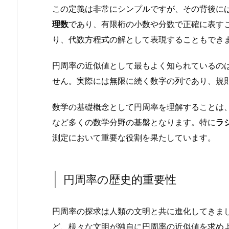
この定義は非常にシンプルですが、その背後に
理数
であり、有限桁の小数や分数で正確に表す
り、代数方程式の解として表現することもでき
円周率の近似値として最もよく知られているのは 3
せん。実際には無限に続く数字の列であり、規
数学の基礎概念として円周率を理解することは
など多くの数学分野の基盤となります。特に
ラ
測定において重要な役割を果たしています。
円周率の歴史的重要性
円周率の探求は人類の文明と共に進化してきま
ど、様々な文明が独自に円周率の近似値を求め