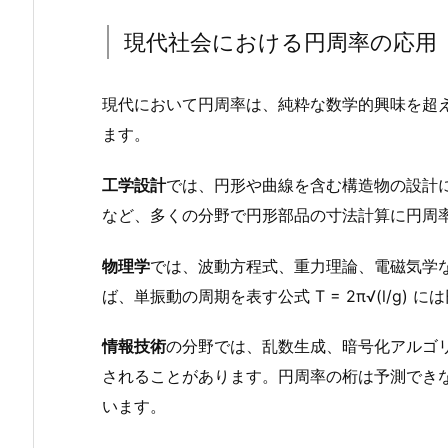
現代社会における円周率の応用
現代において円周率は、純粋な数学的興味を超
ます。
工学設計
では、円形や曲線を含む構造物の設計
など、多くの分野で円形部品の寸法計算に円周
物理学
では、波動方程式、重力理論、電磁気学
ば、単振動の周期を表す公式 T = 2π√(l/g)
情報技術
の分野では、乱数生成、暗号化アルゴ
されることがあります。円周率の桁は予測でき
います。