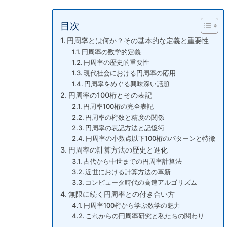
目次
円周率とは何か？その基本的な定義と重要性
円周率の数学的定義
円周率の歴史的重要性
現代社会における円周率の応用
円周率をめぐる興味深い話題
円周率の100桁とその表記
円周率100桁の完全表記
円周率の桁数と精度の関係
円周率の表記方法と記憶術
円周率の小数点以下100桁のパターンと特徴
円周率の計算方法の歴史と進化
古代から中世までの円周率計算法
近世における計算方法の革新
コンピュータ時代の高速アルゴリズム
無限に続く円周率との付き合い方
円周率100桁から学ぶ数学の魅力
これからの円周率研究と私たちの関わり