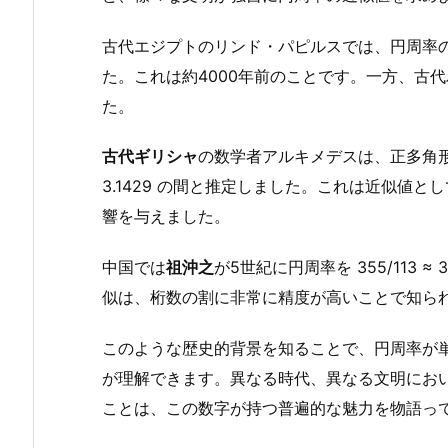
古代エジプトのリンド・パピルスでは、円周率の値
た。これは約4000年前のことです。一方、古代バビロ
た。
古代ギリシャ
の数学者アルキメデスは、正多角形を
3.1429 の間と推定しました。これは近似値
響を与えました。
中国では
祖沖之
が5世紀に円周率を 355/113 ≈
似は、桁数の割に非常に精度が高いことで知ら
このような歴史的背景を知ることで、円周率が
が理解できます。異なる時代、異なる文明にお
ことは、この数字が持つ普遍的な魅力を物語っ