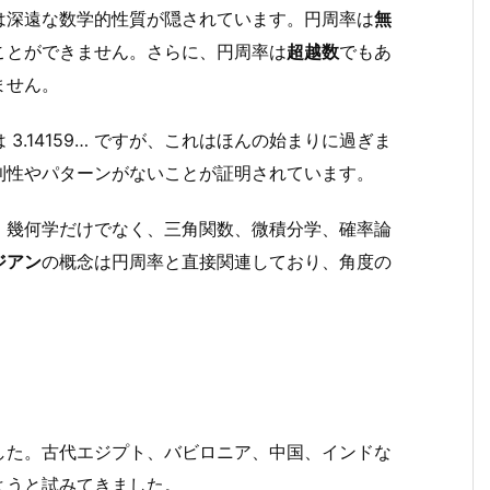
は深遠な数学的性質が隠されています。円周率は
無
ことができません。さらに、円周率は
超越数
でもあ
ません。
.14159… ですが、これはほんの始まりに過ぎま
則性やパターンがないことが証明されています。
、幾何学だけでなく、三角関数、微積分学、確率論
ジアン
の概念は円周率と直接関連しており、角度の
した。古代エジプト、バビロニア、中国、インドな
ようと試みてきました。