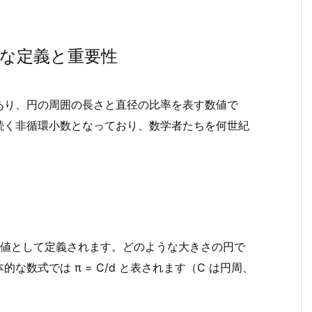
な定義と重要性
あり、円の周囲の長さと直径の比率を表す数値で
続く非循環小数となっており、数学者たちを何世紀
た値として定義されます。どのような大きさの円で
数式では π = C/d と表されます（C は円周、