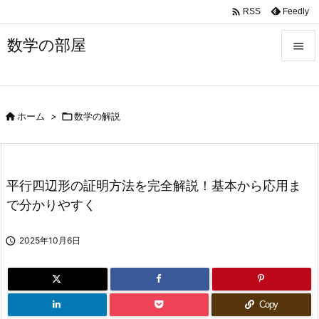

Feedly
RSS
数学の部屋


メニュ


ホーム
>

数学の解説
サイド

前へ

平行四辺形の証明方法を完全解説！基本から応用ま
次へ
で分かりやすく

検索

2025年10月6日
Copy