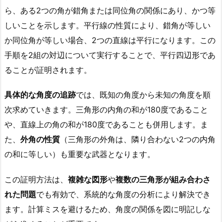
ら、ある2つの角が錯角または同位角の関係にあり、かつ等
しいことを示します。平行線の性質により、錯角が等しい
か同位角が等しい場合、2つの直線は平行になります。この
手順を2組の対辺について実行することで、平行四辺形であ
ることが証明されます。
具体的な角度の追跡
では、既知の角度から未知の角度を順
次求めていきます。三角形の内角の和が180度であること
や、直線上の角の和が180度であることも併用します。ま
た、
外角の性質
（三角形の外角は、隣り合わない2つの内角
の和に等しい）も重要な武器となります。
この証明方法は、
複雑な図形
や
複数の三角形が組み合わさ
れた問題
でも有効で、系統的な角度の分析により解決でき
ます。計算ミスを避けるため、角度の関係を図に明記しな