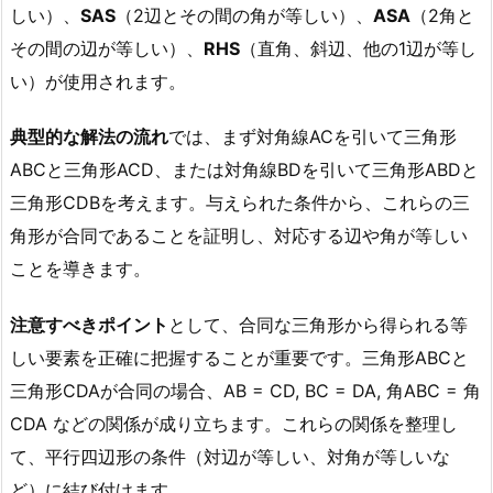
しい）、
SAS
（2辺とその間の角が等しい）、
ASA
（2角と
その間の辺が等しい）、
RHS
（直角、斜辺、他の1辺が等し
い）が使用されます。
典型的な解法の流れ
では、まず対角線ACを引いて三角形
ABCと三角形ACD、または対角線BDを引いて三角形ABDと
三角形CDBを考えます。与えられた条件から、これらの三
角形が合同であることを証明し、対応する辺や角が等しい
ことを導きます。
注意すべきポイント
として、合同な三角形から得られる等
しい要素を正確に把握することが重要です。三角形ABCと
三角形CDAが合同の場合、AB = CD, BC = DA, 角ABC = 角
CDA などの関係が成り立ちます。これらの関係を整理し
て、平行四辺形の条件（対辺が等しい、対角が等しいな
ど）に結び付けます。