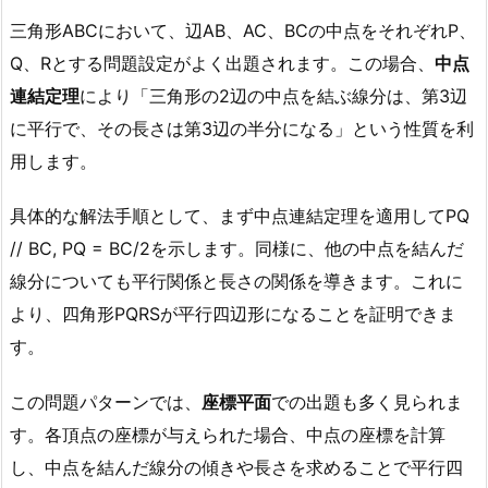
三角形ABCにおいて、辺AB、AC、BCの中点をそれぞれP、
Q、Rとする問題設定がよく出題されます。この場合、
中点
連結定理
により「三角形の2辺の中点を結ぶ線分は、第3辺
に平行で、その長さは第3辺の半分になる」という性質を利
用します。
具体的な解法手順として、まず中点連結定理を適用してPQ
// BC, PQ = BC/2を示します。同様に、他の中点を結んだ
線分についても平行関係と長さの関係を導きます。これに
より、四角形PQRSが平行四辺形になることを証明できま
す。
この問題パターンでは、
座標平面
での出題も多く見られま
す。各頂点の座標が与えられた場合、中点の座標を計算
し、中点を結んだ線分の傾きや長さを求めることで平行四