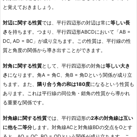
と覚えておきましょう。
対辺に関する性質
では、平行四辺形の対辺は常に
等しい長
さ
を持ちます。つまり、平行四辺形ABCDにおいて「AB =
DC, AD = BC」が成り立ちます。この性質は、平行線の性
質と角度の関係から導き出すことができます。
対角に関する性質
として、平行四辺形の対角は
等しい大き
さ
になります。角A = 角C、角B = 角Dという関係が成り立
ちます。また、
隣り合う角の和は180度
になるという性質も
あります。これは平行線の同位角・錯角の性質から導かれ
る重要な関係です。
対角線に関する性質
では、平行四辺形の
2本の対角線は互い
に他を二等分
します。対角線ACと対角線BDの交点をOとす
ると、AO = OC, BO = ODという関係が成り立ちます。こ