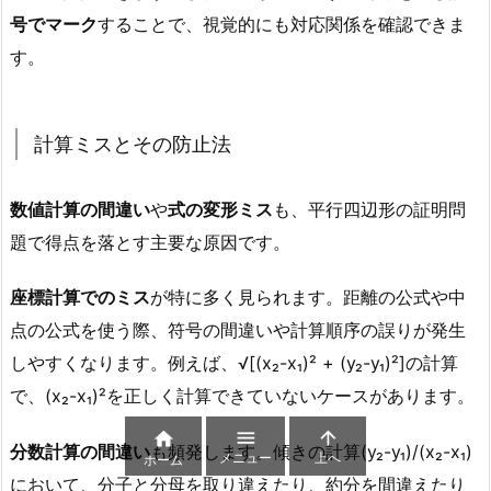
号でマーク
することで、視覚的にも対応関係を確認できま
す。
計算ミスとその防止法
数値計算の間違い
や
式の変形ミス
も、平行四辺形の証明問
題で得点を落とす主要な原因です。
座標計算でのミス
が特に多く見られます。距離の公式や中
点の公式を使う際、符号の間違いや計算順序の誤りが発生
しやすくなります。例えば、√[(x₂-x₁)² + (y₂-y₁)²]の計算
で、(x₂-x₁)²を正しく計算できていないケースがあります。



分数計算の間違い
も頻発します。傾きの計算(y₂-y₁)/(x₂-x₁)
メニュー
上へ
ホーム
において、分子と分母を取り違えたり、約分を間違えたり