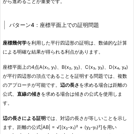
がら進めることが重要です。
パターン4：座標平面上での証明問題
座標幾何学
を利用した平行四辺形の証明は、数値的な計算
による明確な結果が得られる利点があります。
座標平面上の4点A(x₁, y₁)、B(x₂, y₂)、C(x₃, y₃)、D(x₄, y₄)
が平行四辺形の頂点であることを証明する問題では、複数
のアプローチが可能です。
辺の長さ
を求める場合は距離の
公式、
直線の傾き
を求める場合は傾きの公式を使用しま
す。
辺の長さによる証明
では、対辺の長さが等しいことを示し
ます。距離の公式|AB| = √[(x₂-x₁)² + (y₂-y₁)²]を用い