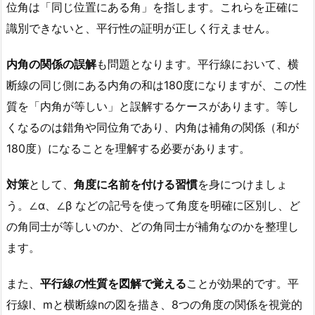
位角は「同じ位置にある角」を指します。これらを正確に
識別できないと、平行性の証明が正しく行えません。
内角の関係の誤解
も問題となります。平行線において、横
断線の同じ側にある内角の和は180度になりますが、この性
質を「内角が等しい」と誤解するケースがあります。等し
くなるのは錯角や同位角であり、内角は補角の関係（和が
180度）になることを理解する必要があります。
対策
として、
角度に名前を付ける習慣
を身につけましょ
う。∠α、∠β などの記号を使って角度を明確に区別し、ど
の角同士が等しいのか、どの角同士が補角なのかを整理し
ます。
また、
平行線の性質を図解で覚える
ことが効果的です。平
行線l、mと横断線nの図を描き、8つの角度の関係を視覚的