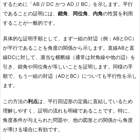
するために「AB // DC かつ AD // BC」を示します。平行
であることの証明には、
錯角
、
同位角
、
内角
の性質を利用
することが一般的です。
具体的な証明手順として、まず一組の対辺（例：ABとDC）
が平行であることを角度の関係から示します。直線ABと直
線DCに対して、適当な横断線（通常は対角線や他の辺）を
引き、錯角や同位角が等しいことを証明します。同様の手
順で、もう一組の対辺（ADとBC）についても平行性を示し
ます。
この方法の
利点
は、平行四辺形の定義に直結しているため
理解しやすく、証明の流れも明確であることです。特に、
角度条件が与えられた問題や、他の図形との関係から角度
が導ける場合に有効です。