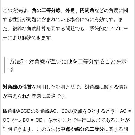
この方法は、
角の二等分線
、
外角
、
円周角
などの角度に関
する性質が問題に含まれている場合に特に有効です。ま
た、複雑な角度計算を要する問題でも、系統的なアプロー
チにより解決できます。
方法5：対角線が互いに他を二等分することを示
す
対角線の性質
を利用した証明方法で、対角線に関する情報
が与えられた問題に最適です。
四角形ABCDの対角線AC、BDの交点をOとするとき「AO =
OC かつ BO = OD」を示すことで平行四辺形であることが
証明できます。この方法は
中点
や
線分の二等分
に関する問