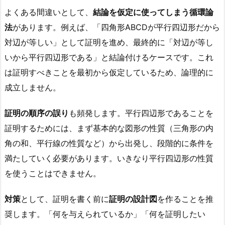
よくある間違いとして、
結論を仮定に使ってしまう循環論
法
があります。例えば、「四角形ABCDが平行四辺形だから
対辺が等しい」として証明を進め、最終的に「対辺が等し
いから平行四辺形である」と結論付けるケースです。これ
は証明すべきことを最初から仮定しているため、論理的に
成立しません。
証明の順序の誤り
も頻発します。平行四辺形であることを
証明するためには、まず基本的な図形の性質（三角形の内
角の和、平行線の性質など）から出発し、段階的に条件を
満たしていく必要があります。いきなり平行四辺形の性質
を使うことはできません。
対策
として、証明を書く前に
証明の設計図
を作ることを推
奨します。「何を与えられているか」「何を証明したい