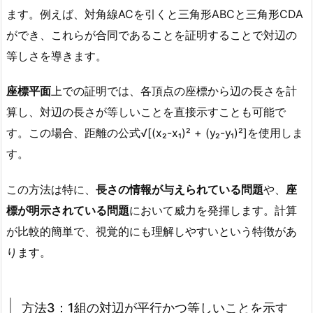
ます。例えば、対角線ACを引くと三角形ABCと三角形CDA
ができ、これらが合同であることを証明することで対辺の
等しさを導きます。
座標平面
上での証明では、各頂点の座標から辺の長さを計
算し、対辺の長さが等しいことを直接示すことも可能で
す。この場合、距離の公式√[(x₂-x₁)² + (y₂-y₁)²]を使用しま
す。
この方法は特に、
長さの情報が与えられている問題
や、
座
標が明示されている問題
において威力を発揮します。計算
が比較的簡単で、視覚的にも理解しやすいという特徴があ
ります。
方法3：1組の対辺が平行かつ等しいことを示す