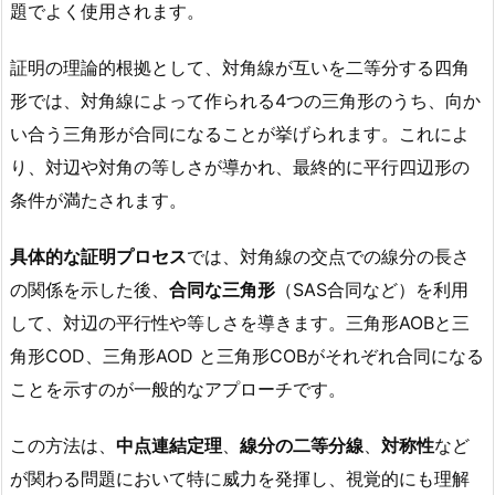
題でよく使用されます。
証明の理論的根拠として、対角線が互いを二等分する四角
形では、対角線によって作られる4つの三角形のうち、向か
い合う三角形が合同になることが挙げられます。これによ
り、対辺や対角の等しさが導かれ、最終的に平行四辺形の
条件が満たされます。
具体的な証明プロセス
では、対角線の交点での線分の長さ
の関係を示した後、
合同な三角形
（SAS合同など）を利用
して、対辺の平行性や等しさを導きます。三角形AOBと三
角形COD、三角形AOD と三角形COBがそれぞれ合同になる
ことを示すのが一般的なアプローチです。
この方法は、
中点連結定理
、
線分の二等分線
、
対称性
など
が関わる問題において特に威力を発揮し、視覚的にも理解