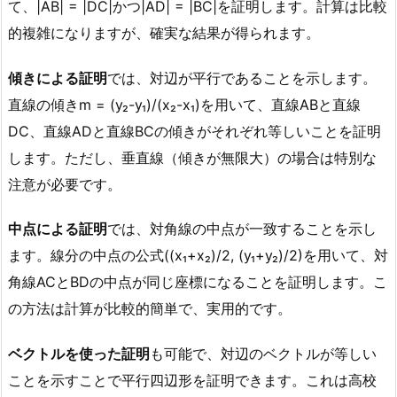
て、|AB| = |DC|かつ|AD| = |BC|を証明します。計算は比較
的複雑になりますが、確実な結果が得られます。
傾きによる証明
では、対辺が平行であることを示します。
直線の傾きm = (y₂-y₁)/(x₂-x₁)を用いて、直線ABと直線
DC、直線ADと直線BCの傾きがそれぞれ等しいことを証明
します。ただし、垂直線（傾きが無限大）の場合は特別な
注意が必要です。
中点による証明
では、対角線の中点が一致することを示し
ます。線分の中点の公式((x₁+x₂)/2, (y₁+y₂)/2)を用いて、対
角線ACとBDの中点が同じ座標になることを証明します。こ
の方法は計算が比較的簡単で、実用的です。
ベクトルを使った証明
も可能で、対辺のベクトルが等しい
ことを示すことで平行四辺形を証明できます。これは高校